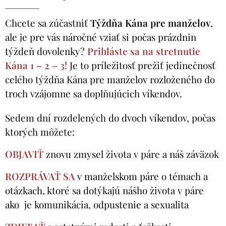
Chcete sa zúčastniť
Týždňa Kána pre manželov
,
ale je pre vás náročné vziať si počas prázdnin
týždeň dovolenky?
Prihláste sa na stretnutie
Kána 1 – 2 – 3!
Je to príležitosť prežiť jedinečnosť
celého týždňa Kána pre manželov rozloženého do
troch vzájomne sa doplňujúcich víkendov.
Sedem dní rozdelených do dvoch víkendov, počas
ktorých môžete:
OBJAVIŤ
znovu zmysel života v páre a náš záväzok
ROZPRÁVAŤ SA
v manželskom páre o témach a
otázkach, ktoré sa dotýkajú nášho života v páre
ako je
komunikácia, odpustenie a sexualita