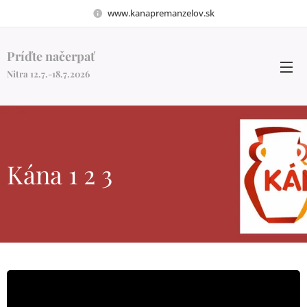
www.kanapremanzelov.sk
Príďte načerpať
Nitra 12.7.-18.7.2026
Kána 1 2 3