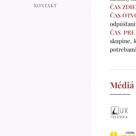
KONTAKT
ČAS
ZDIE
ČAS
OTVO
odpúšťani
ČAS PRE
skupine, 
potrebami 
Médiá