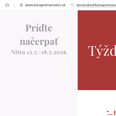
www.kanapremanzelov.sk
slovensko@kanapremanz
Príďte
načerpať
Týž
Nitra 12.7.-18.7.2026
"..