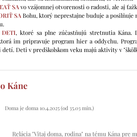
ĽAŤ SA
vo vzájomnej otvorenosti o radosti, ale aj ťažk
RIŤ SA
Bohu, ktorý neprestajne buduje a posilňuje m
u.
 DETI
,
ktoré sa plne zúčastňujú stretnutia Kána. 
ktorá im pripravuje program hier a oddychu. Prog
detí. Deti v predškolskom veku majú aktivity v "škôlke
 o Káne
Doma je doma 10.4.2025 (od 35.03 min.)
Relácia "Vitaj doma, rodina" na tému Kána pre 