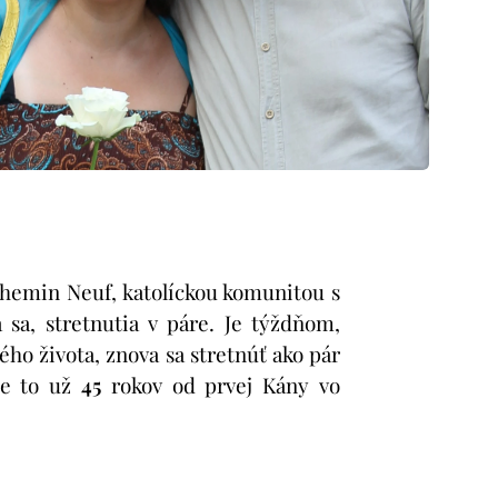
Chemin Neuf, katolíckou komunitou s
sa, stretnutia v páre. Je týždňom,
ho života, znova sa stretnúť ako pár
je to už
45
rokov od prvej Kány vo