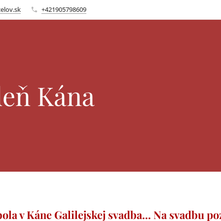
elov.sk
+421905798609
deň Kána
. bola v Káne Galilejskej svadba...
Na svadbu pozv