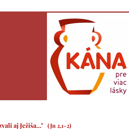
ali aj Ježiša..."
(Jn 2,1-2)