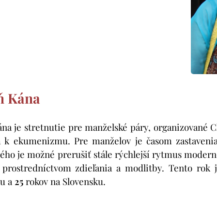
ň Kána
na je stretnutie pre manželské páry, organizované 
 k ekumenizmu. Pre manželov je časom zastavenia 
ého je možné prerušiť stále rýchlejší rytmus moderné
 prostredníctvom zdieľania a modlitby. Tento rok 
ku a
25
rokov na Slovensku.