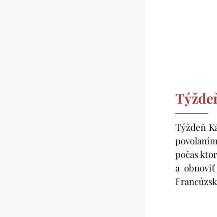
Týžde
Týždeň Ká
povolaním
počas ktor
a obnoviť
Francúzs