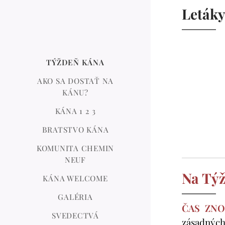
Letáky
TÝŽDEŇ KÁNA
AKO SA DOSTAŤ NA
KÁNU?
KÁNA 1 2 3
BRATSTVO KÁNA
KOMUNITA CHEMIN
NEUF
Na Týž
KÁNA WELCOME
GALÉRIA
ČAS ZNO
SVEDECTVÁ
zásadných 