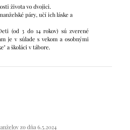
osti života vo dvojici.
anželské páry, učí ich láske a
Deti (od 3 do 14 rokov) sú zverené
ram je v súlade s vekom a osobnými
" a školáci v tábore.
manželov
zo dňa 6.5.2024