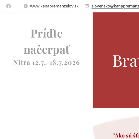
www.kanapremanzelov.sk
slovensko@kanapremanz
Príďte
načerpať
Bra
Nitra 12.7.-18.7.2026
"Ako sú šť