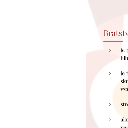
Bratst
je
hlb
je 
sk
vz
st
ako
pas