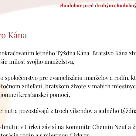
chudobný pred druhým chudobný
Otec Laur
vo Kána
 pokračovaním letného Týždňa Kána. Bratstvo Kána zh
šie milosť svojho manželstva,
to spoločenstvo pre evanjelizáciu manželov a rodín, k
utočnom zdieľaní, bratskom živote v malých miestnych
ájomnej kresťanskej pomoci,
retnutia pozostávajú z troch víkendov a jedného týž
 hnutie v Cirkvi závisí na Komunite Chemin Neuf a ži
torácie rodín a s miestnou Cirkvou,