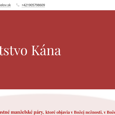
elov.sk
+421905798609
tstvo Kána
astné manželské páry,
ktoré objavia v Božej nežnosti, v Bo