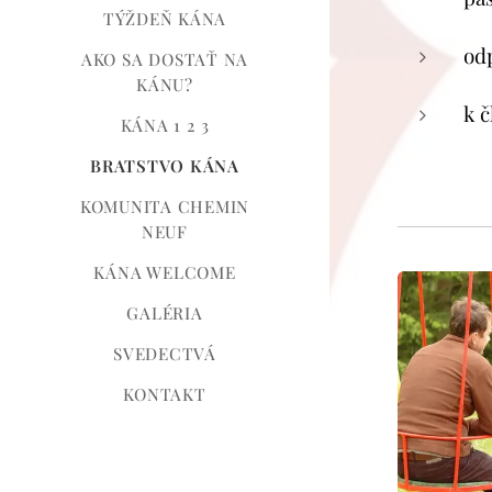
TÝŽDEŇ KÁNA
odp
AKO SA DOSTAŤ NA
KÁNU?
k č
KÁNA 1 2 3
BRATSTVO KÁNA
KOMUNITA CHEMIN
NEUF
KÁNA WELCOME
GALÉRIA
SVEDECTVÁ
KONTAKT