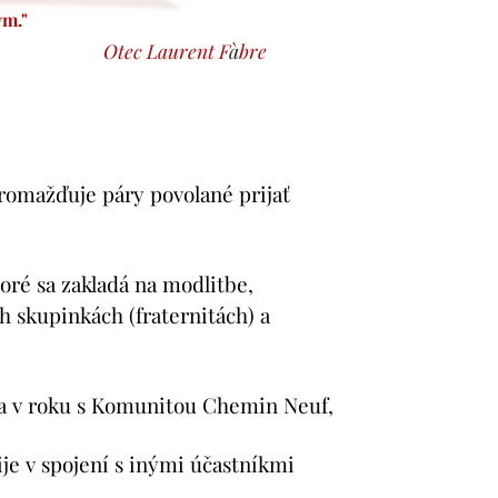
m."
ent F
à
bre
romažďuje páry povolané prijať
toré sa zakladá na modlitbe,
 skupinkách (fraternitách) a
dňa v roku s Komunitou Chemin Neuf,
je v spojení s inými účastníkmi