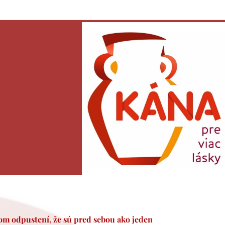
žom odpustení,
že sú pred sebou
ako jeden