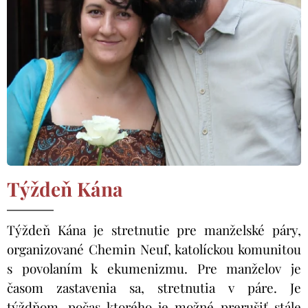
Týždeň Kána
Týždeň Kána je stretnutie pre manželské páry,
organizované Chemin Neuf, katolíckou komunitou
s povolaním k ekumenizmu. Pre manželov je
časom zastavenia sa, stretnutia v páre. Je
týždňom, počas ktorého je možné prerušiť stále