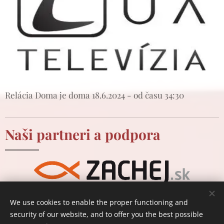
Relácia Doma je doma 18.6.2024 - od času 34:30
Naši partneri a podpora
Ďakujeme všetkým podporovateľom Bratstva
We use cookies to enable the proper functioning and
Kána, ako aj Komunity Chemin Neuf na Slovensku.
security of our website, and to offer you the best possible