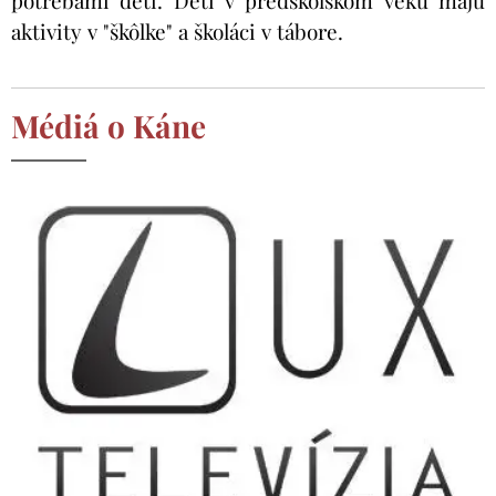
potrebami detí. Deti v predškolskom veku majú
aktivity v "škôlke" a školáci v tábore.
Médiá o Káne