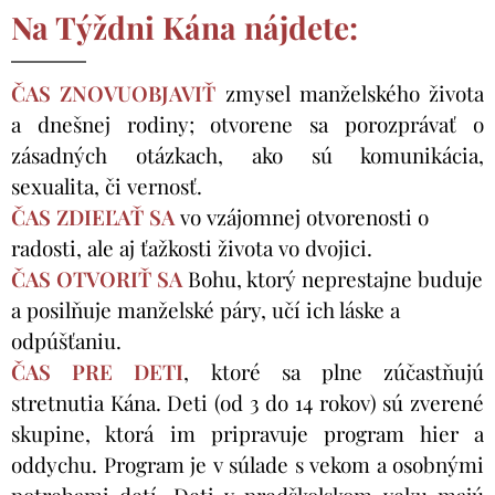
Na Týždni Kána nájdete:
ČAS ZNOVUOBJAVIŤ
zmysel manželského života
a dnešnej rodiny; otvorene sa porozprávať o
zásadných otázkach, ako sú komunikácia,
sexualita, či vernosť.
ČAS
ZDIEĽAŤ SA
vo vzájomnej otvorenosti o
radosti, ale aj ťažkosti života vo dvojici.
ČAS
OTVORIŤ SA
Bohu, ktorý neprestajne buduje
a posilňuje manželské páry, učí ich láske a
odpúšťaniu.
ČAS PRE DETI
,
ktoré sa plne zúčastňujú
stretnutia Kána. Deti (od 3 do 14 rokov) sú zverené
skupine, ktorá im pripravuje program hier a
oddychu. Program je v súlade s vekom a osobnými