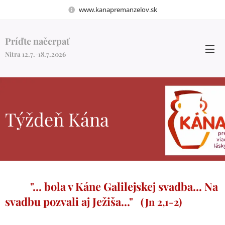
www.kanapremanzelov.sk
Príďte načerpať
Nitra 12.7.-18.7.2026
Týždeň Kána
"... bola v Káne Galilejskej svadba...
Na
svadbu pozvali aj Ježiša..."
(Jn 2,1-2)